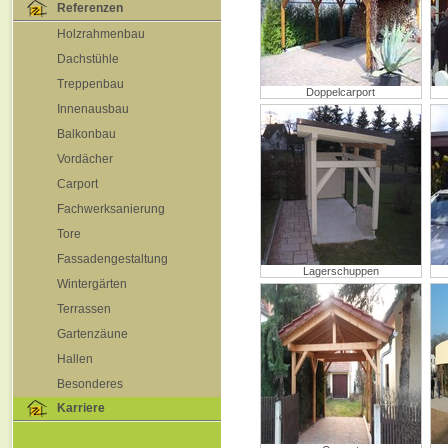
Referenzen
Holzrahmenbau
Dachstühle
Treppenbau
Doppelcarport
Innenausbau
Balkonbau
Vordächer
Carport
Fachwerksanierung
Tore
Fassadengestaltung
Lagerschuppen
Wintergärten
Terrassen
Gartenzäune
Hallen
Besonderes
Karriere